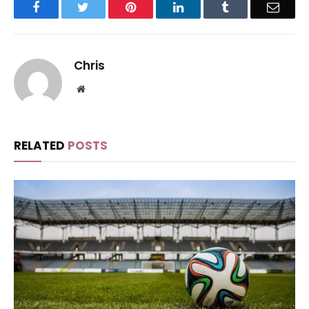
Facebook
Twitter
Pinterest
LinkedIn
Tumblr
Email
Chris
Website
RELATED
POSTS